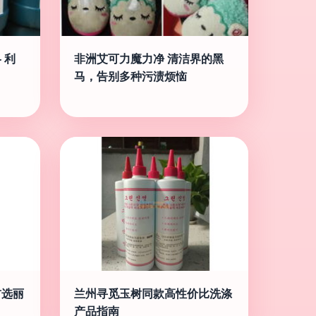
 利
非洲艾可力魔力净 清洁界的黑
马，告别多种污渍烦恼
首选丽
兰州寻觅玉树同款高性价比洗涤
产品指南