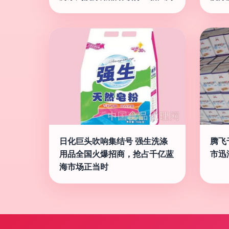
日化巨头吹响集结号 强生洗涤
腾飞
用品全国火爆招商，抢占千亿蓝
市迅
海市场正当时