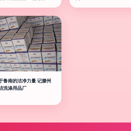
于鲁南的洁净力量 记滕州
洁洗涤用品厂