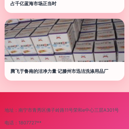
占千亿蓝海市场正当时
腾飞于鲁南的洁净力量 记滕州市迅洁洗涤用品厂
地址：南宁市青秀区佛子岭路11号荣和e中心三层A301号
电话：1807727**