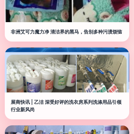
非洲艾可力魔力净 清洁界的黑马，告别多种污渍烦恼
展商快讯 | 乙洁 深受好评的洗衣房系列洗涤用品引领
行业新风尚