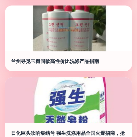
兰州寻觅玉树同款高性价比洗涤产品指南
日化巨头吹响集结号 强生洗涤用品全国火爆招商，抢